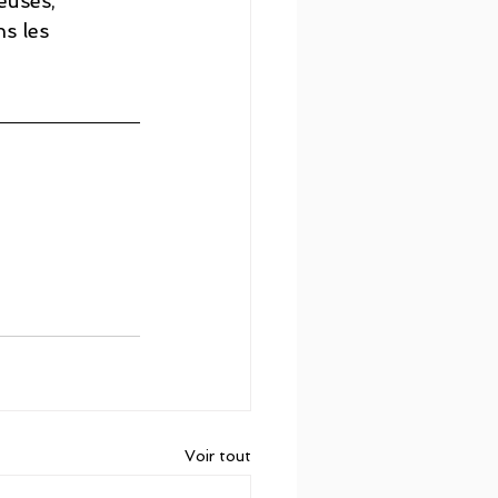
euses, 
s les 
Voir tout