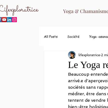
ifexploratrice
Yoga & Chamanisme 
All Posts
Société
Yoga -asana
lifexploratrice
2 mi
Le Yoga re
Beaucoup entendent
arrivé.e d'aperçevo
sociétés sans rapp
méditer, être dans 
tentent de vendre l
bien-être holisitiq