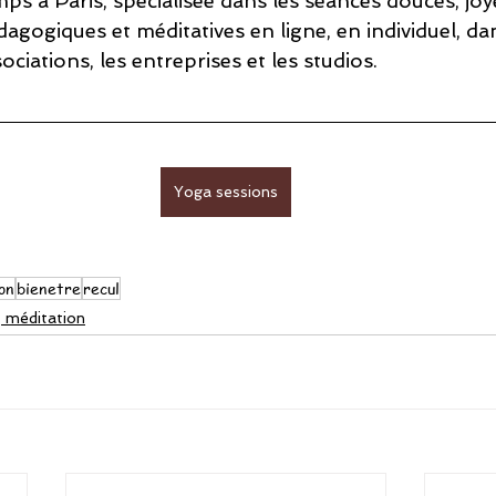
ps à Paris, spécialisée dans les séances douces, joy
agogiques et méditatives en ligne, en individuel, dan
ociations, les entreprises et les studios.
Yoga sessions
on
bienetre
recul
 méditation