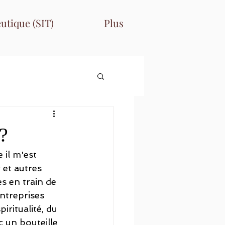
utique (SIT)
Plus
?
il m'est 
 et autres 
s en train de 
ntreprises 
ritualité, du 
c un bouteille 