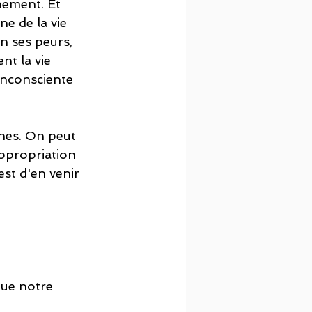
nement. Et 
e de la vie 
n ses peurs, 
t la vie 
inconsciente 
nnes. On peut 
ppropriation 
est d'en venir 
que notre 