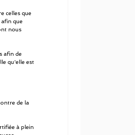
e celles que 
afin que 
ont nous 
 afin de 
le qu'elle est 
contre de la 
ifiée à plein 