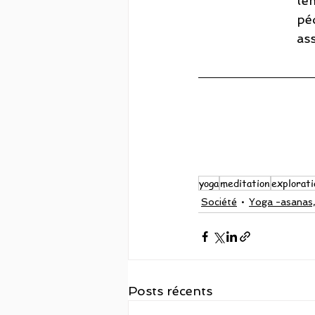
tem
péd
ass
yoga
meditation
explorati
Société
Yoga -asanas,
Posts récents