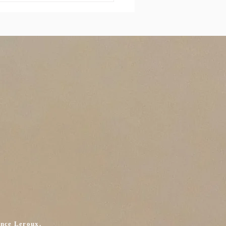
rement de vie de jeune fille
nce Leroux.