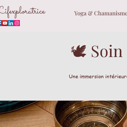
ifexploratrice
Yoga & Chamanisme 
🕊 Soin
Une immersion intérieure