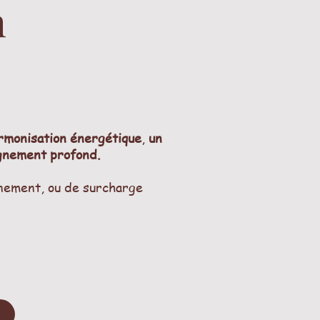
n
rmonisation énergétique
,
un
ignement profond.
nnement, ou de surcharge