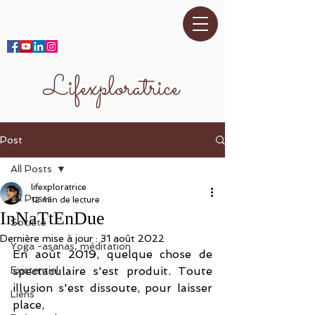
Lifexploratrice
Post
All Posts
lifexploratrice
All Posts
12 min de lecture
InNaTtEnDue
Société
Dernière mise à jour :
31 août 2022
Yoga -asanas, méditation
En août 2019, quelque chose de 
Existentiel
spectaculaire s'est produit. Toute 
illusion s'est dissoute, pour laisser 
Liens
place, 