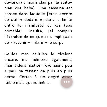
deviendrait moins clair par la suite- 
bien vue haha). Une semaine est 
passée dans laquelle j’étais encore 
de ouf « dedans », dans la limite 
entre le manifesté et xyz (pas 
nomable). Ensuite, j’ai compris 
l’étendue de ce que cela impliquait 
de « revenir » « dans » le corps. 
Seules mes cellules le vivaient 
encore, ma mémoire également, 
mais l’identification revenaient peu 
à peu, se faisant de plus en plus 
dense. Certes à un degré assez 
faible mais quand même. 
Cela m’a permis de partager tout ce 
que j’ai pu et tout ce que je peux 
encore (principalement de manière 