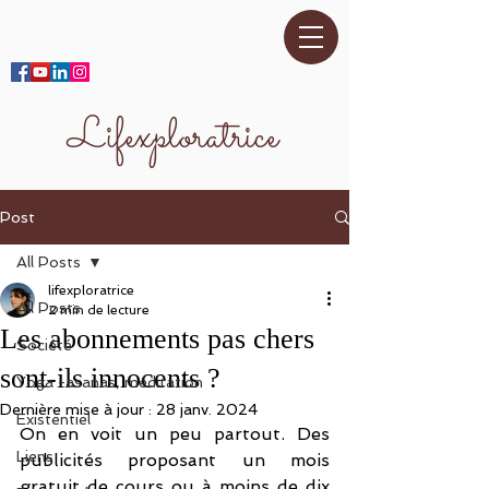
Lifexploratrice
Post
All Posts
lifexploratrice
All Posts
2 min de lecture
Les abonnements pas chers
Société
sont-ils innocents ?
Yoga -asanas, méditation
Dernière mise à jour :
28 janv. 2024
Existentiel
On en voit un peu partout. Des 
Liens
publicités proposant un mois 
gratuit de cours ou à moins de dix 