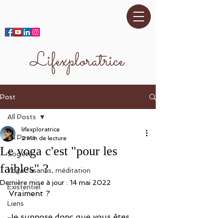
Lifexploratrice
Post
All Posts
lifexploratrice
All Posts
2 min de lecture
Le yoga c'est "pour les
Société
faibles" ?
Yoga -asanas, méditation
Dernière mise à jour :
14 mai 2022
Existentiel
Vraiment ? 
Liens
Je suppose donc que vous êtes 