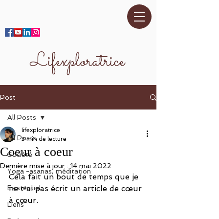
Lifexploratrice
Post
All Posts
lifexploratrice
All Posts
3 min de lecture
Coeur à coeur
Société
Dernière mise à jour :
14 mai 2022
Yoga -asanas, méditation
Cela fait un bout de temps que je 
Existentiel
ne t'ai pas écrit un article de cœur 
à cœur.
Liens