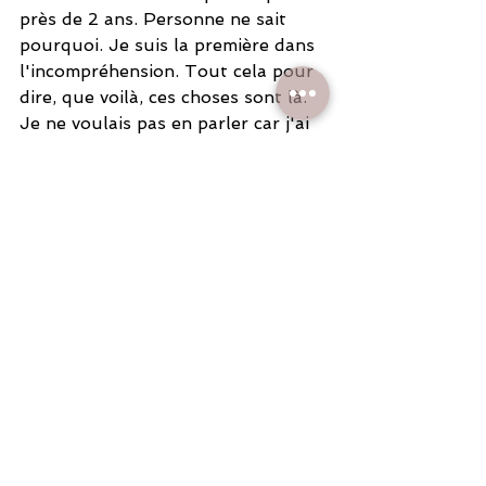
près de 2 ans. Personne ne sait 
pourquoi. Je suis la première dans 
l'incompréhension. Tout cela pour 
dire, que voilà, ces choses sont là. 
Je ne voulais pas en parler car j'ai 
débuté le blog dans un esprit de 
service et non comme un journal 
intime ou un exercice 
thérapeutique. Mais là, je crois que 
j'ai besoin de cela.
Merci.
Lifexploratrice
- Marie Mazeau professeure de 
Yoga sur Paris et à l'international. 
Guidance avec douceur et Joie. 