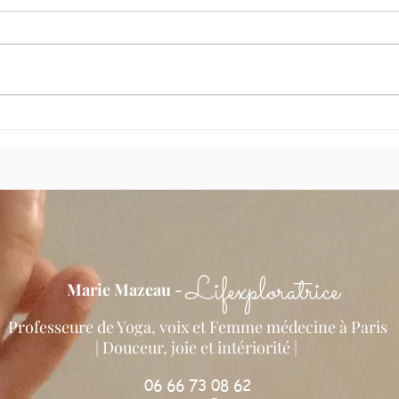
Flexibilité = Santé ?
Cour
enter
Lifexploratrice
Marie Mazeau -
Professeure de Yoga, voix et Femme médecine à Paris
| Douceur, joie et intériorité ​
|
06 66 73 08 62