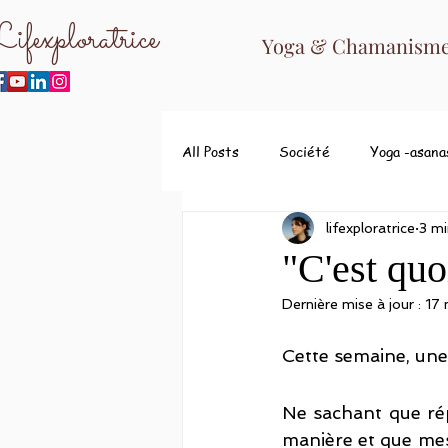
ifexploratrice
Yoga & Chamanisme 
All Posts
Société
Yoga -asana
lifexploratrice
3 mi
"C'est quo
Dernière mise à jour :
17
Cette semaine, une
Ne sachant que rép
manière et que mes 