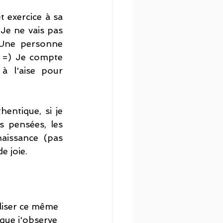
 exercice à sa 
Je ne vais pas 
 Une personne 
 =) Je compte 
à l'aise pour 
ntique, si je 
s pensées, les 
issance (pas 
e joie. 
aliser ce même 
que j'observe 