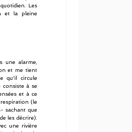
uotidien. Les 
 et la pleine 
s une alarme, 
on et me tient 
 qu'il circule 
consiste à se 
nsées et à ce 
espiration (le 
n- sachant que 
e les décrire). 
c une rivière 