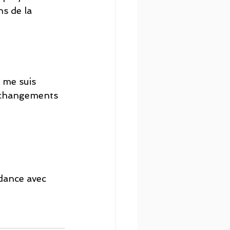
s de la 
e me suis 
s changements 
dance avec 