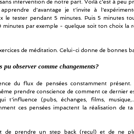
sans intervention de notre part. Voilà c'est à peu prè
apprendre d'avantage je t'invite à l'expérimente
ux le tester pendant 5 minutes. Puis 5 minutes tous
 minutes par exemple - quelque soit ton choix la rég
 exercices de méditation. Celui-ci donne de bonnes b
 as pu observer comme changements?
ence du flux de pensées constamment présent. 
me prendre conscience de comment ce dernier est
ui t'influence (pubs, échanges, films, musique,..
ent ces pensées impactent la réalisation de ta vi
est de prendre un step back (recul) et de ne pl