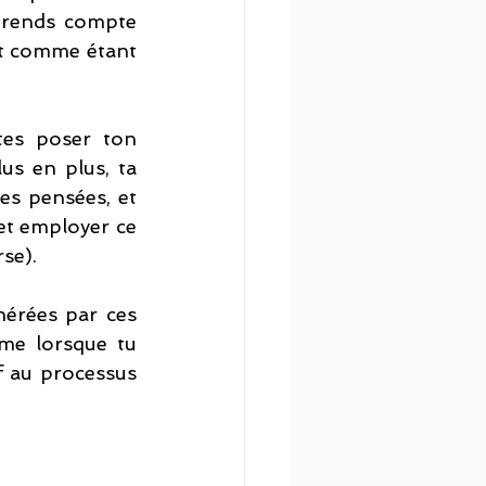
e rends compte 
et comme étant 
tes poser ton 
us en plus, ta 
es pensées, et 
et employer ce 
se). 
érées par ces 
e lorsque tu 
f au processus 