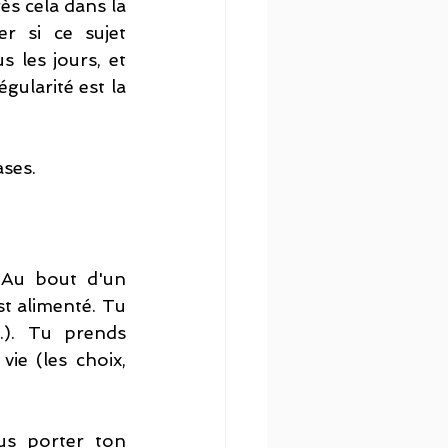
s cela dans la 
r si ce sujet 
 les jours, et 
ularité est la 
ases.
Au bout d'un 
 alimenté. Tu 
.). Tu prends 
e (les choix, 
us porter ton 