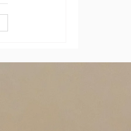
s de YOGA pour un
rement de vie de jeune fille