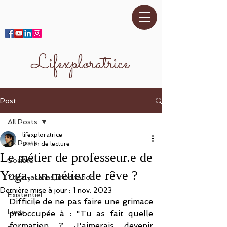
Lifexploratrice
Post
All Posts
lifexploratrice
All Posts
9 min de lecture
Le métier de professeur.e de
Société
Yoga, un métier de rêve ?
Yoga -asanas, méditation
Dernière mise à jour :
1 nov. 2023
Existentiel
Difficile de ne pas faire une grimace 
Liens
préoccupée à : "Tu as fait quelle 
formation ? J'aimerais devenir 