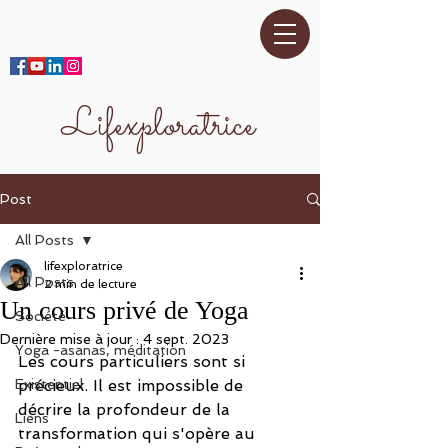
Lifexploratrice
Post
All Posts
lifexploratrice
All Posts
2 min de lecture
Un cours privé de Yoga
Société
Dernière mise à jour :
4 sept. 2023
Yoga -asanas, méditation
Les cours particuliers sont si 
Existentiel
précieux. Il est impossible de 
décrire la profondeur de la 
Liens
transformation qui s'opère au 