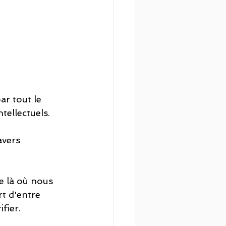
ar tout le 
tellectuels. 
avers 
e là où nous 
t d'entre 
fier.