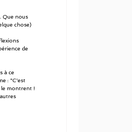
l. Que nous 
uelque chose) 
flexions 
xpérience de 
s à ce 
e : "C'est 
 le montrent ! 
autres 