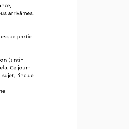
ance, 
us arrivâmes. 
resque partie 
n (tintin 
cela. Ce jour-
sujet, j'inclue 
ne 