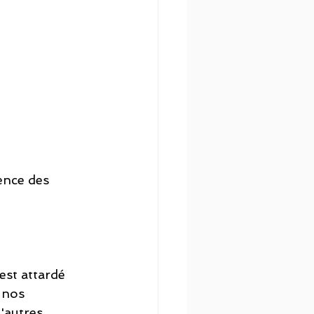
ence des 
est attardé 
 nos 
'autres 