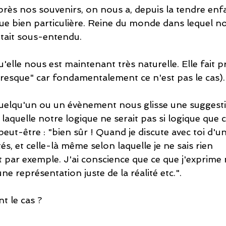
'après nos souvenirs, on nous a, depuis la tendre enf
ue bien particulière. Reine du monde dans lequel no
 était sous-entendu. 
u'elle nous est maintenant très naturelle. Elle fait p
esque" car fondamentalement ce n'est pas le cas).
uelqu'un ou un évènement nous glisse une suggestio
on laquelle notre logique ne serait pas si logique que 
 peut-être : "bien sûr ! Quand je discute avec toi d'un 
tés, et celle-là même selon laquelle je ne sais rien 
ar exemple. J'ai conscience que ce que j'exprime 
e représentation juste de la réalité etc.".
t le cas ?