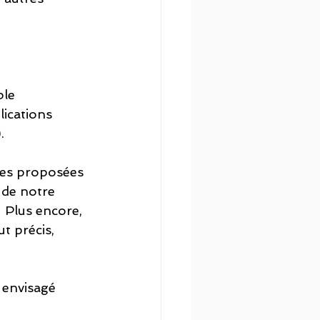
ble 
lications 
. 
ves proposées 
 de notre 
 Plus encore, 
t précis, 
 envisagé 