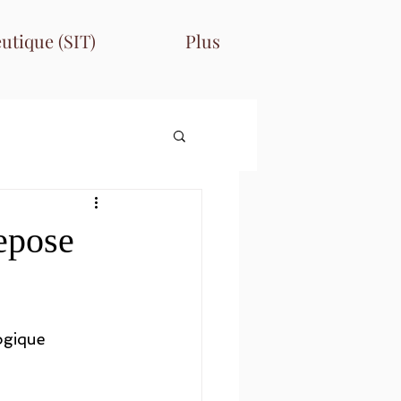
utique (SIT)
Plus
repose
ogique 