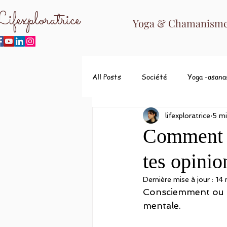
ifexploratrice
Yoga & Chamanisme 
All Posts
Société
Yoga -asana
lifexploratrice
5 mi
Comment vé
tes opinio
Dernière mise à jour :
14
Consciemment ou n
mentale. 