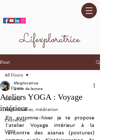
Lifexploratrice
Post
All Posts
lifexploratrice
All Posts
2 min de lecture
Ateliers YOGA : Voyage
Société
intérieur
Yoga -asanas, méditation
En automne-hiver je te propose 
Existentiel
l'atelier Voyage intérieur à la 
Liens
rencontre des asanas (postures) 