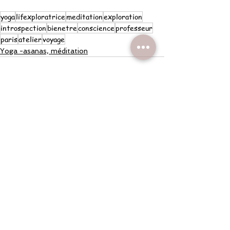
yoga
lifexploratrice
meditation
exploration
introspection
bienetre
conscience
professeur
paris
atelier
voyage
Yoga -asanas, méditation
Voir tout
Posts récents